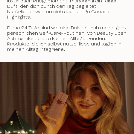
luxuriöser Pflegemoment, manchmal ein feiner
Duft, der dich durch den Tag begleitet.
Natürlich erwarten dich auch einige Genuss-
Highlights.
Diese 24 Tage sind wie eine Reise durch meine ganz
persönlichen Self-Care-Routinen: von Beauty über
Achtsamkeit bis zu kleinen Alltagsfreuden.
Produkte, die ich selbst nutze, liebe und täglich in
meinen Alltag integriere.